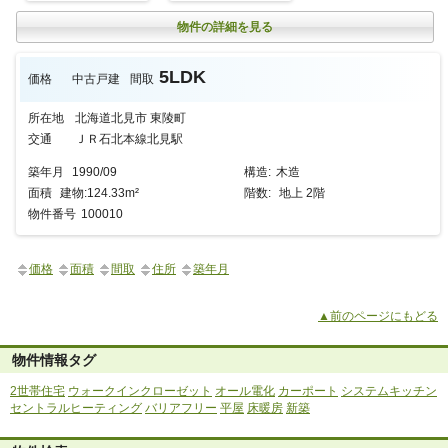
物件の詳細を見る
5LDK
価格
中古戸建
間取
所在地
北海道北見市 東陵町
交通
ＪＲ石北本線北見駅
築年月
1990/09
構造
:
木造
面積
建物:124.33m²
階数:
地上 2階
物件番号
100010
価格
面積
間取
住所
築年月
▲前のページにもどる
物件情報タグ
2世帯住宅
ウォークインクローゼット
オール電化
カーポート
システムキッチン
セントラルヒーティング
バリアフリー
平屋
床暖房
新築