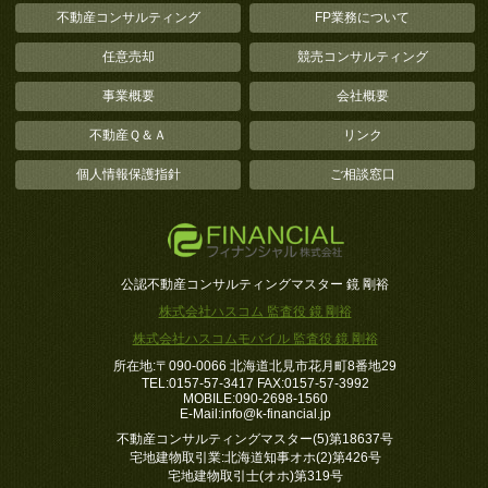
不動産コンサルティング
FP業務について
任意売却
競売コンサルティング
事業概要
会社概要
不動産Ｑ＆Ａ
リンク
個人情報保護指針
ご相談窓口
公認不動産コンサルティングマスター 鏡 剛裕
株式会社ハスコム 監査役 鏡 剛裕
株式会社ハスコムモバイル 監査役 鏡 剛裕
所在地:〒090-0066 北海道北見市花月町8番地29
TEL:0157-57-3417 FAX:0157-57-3992
MOBILE:090-2698-1560
E-Mail:
info
k-financial.jp
不動産コンサルティングマスター(5)第18637号
宅地建物取引業:北海道知事オホ(2)第426号
宅地建物取引士(オホ)第319号