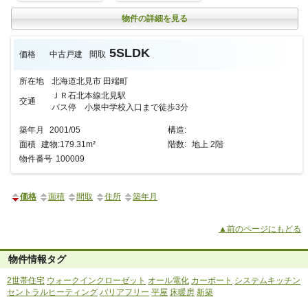
物件の詳細を見る
5SLDK
価格
中古戸建
間取
所在地
北海道北見市 田端町
ＪＲ石北本線北見駅
交通
バス停 小泉中学校入口まで徒歩3分
築年月
2001/05
構造
:
面積
建物:179.31m²
階数:
地上 2階
物件番号
100009
価格
面積
間取
住所
築年月
▲前のページにもどる
物件情報タグ
2世帯住宅
ウォークインクローゼット
オール電化
カーポート
システムキッチン
セントラルヒーティング
バリアフリー
平屋
床暖房
新築