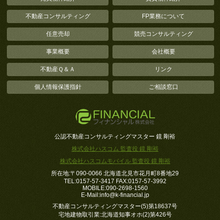
不動産コンサルティング
FP業務について
任意売却
競売コンサルティング
事業概要
会社概要
不動産Ｑ＆Ａ
リンク
個人情報保護指針
ご相談窓口
公認不動産コンサルティングマスター 鏡 剛裕
株式会社ハスコム 監査役 鏡 剛裕
株式会社ハスコムモバイル 監査役 鏡 剛裕
所在地:〒090-0066 北海道北見市花月町8番地29
TEL:0157-57-3417 FAX:0157-57-3992
MOBILE:090-2698-1560
E-Mail:
info
k-financial.jp
不動産コンサルティングマスター(5)第18637号
宅地建物取引業:北海道知事オホ(2)第426号